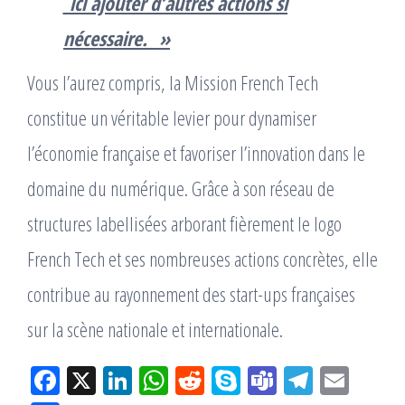
_ici ajouter d’autres actions si
nécessaire._ »
Vous l’aurez compris, la Mission French Tech
constitue un véritable levier pour dynamiser
l’économie française et favoriser l’innovation dans le
domaine du numérique. Grâce à son réseau de
structures labellisées arborant fièrement le logo
French Tech et ses nombreuses actions concrètes, elle
contribue au rayonnement des start-ups françaises
sur la scène nationale et internationale.
Fac
X
Lin
W
Re
Sk
Te
Tel
Em